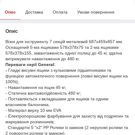
Опис
Доставка
Оплата
Умови повернення
Опис
Візок для інструменту 7 секцій металевий 687х459х857 мм.
Оснащений 5-ма ящиками 578х378х75 та 2-ма ящиками
578х378х155, завантаженість однієї полиці до 45 кг, здатна
витримувати навантаження до 480 кг.
Переваги серії General:
-
Гладкі висувні ящики з кульковими підшипниками та
функцією автоматичного повернення (повні висувні ящики на
100%);
- Навантаження на ящик 45 кг;
- Статична вантажопідйомність 480 кг;
- Поставляється з вкладишами для ящиків та одним
власником балончика;
- Матеріал верху 10 мм EVA
- Електропорошкове фарбування для захисту від подряпин та
маркування розчинників;
Стандартні 5 "x2" PP Ролики із замком (2 нерухомі ролики та
2 поворотні ролики із замком).