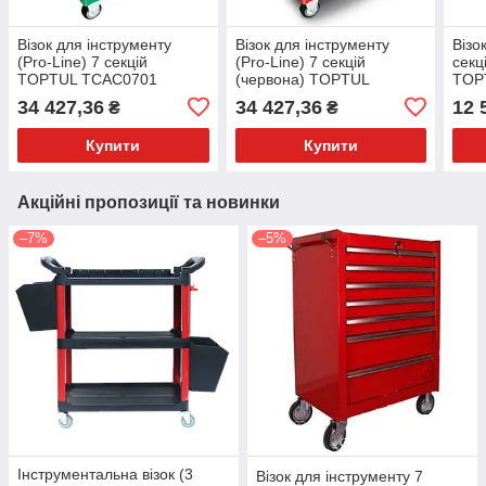
Візок для інструменту
Візок для інструменту
Візо
(Pro-Line) 7 секцій
(Pro-Line) 7 секцій
секц
TOPTUL TCAC0701
(червона) TOPTUL
TOP
TCAC0702
34 427,36
34 427,36
12 
₴
₴
Купити
Купити
Акційні пропозиції та новинки
–7%
–5%
Інструментальна візок (3
Візок для інструменту 7