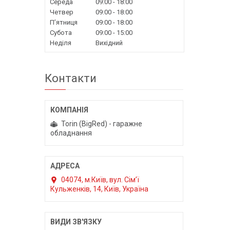
Середа
09:00
18:00
Четвер
09:00
18:00
Пʼятниця
09:00
18:00
Субота
09:00
15:00
Неділя
Вихідний
Контакти
Torin (BigRed) - гаражне
обладнання
04074, м.Київ, вул. Сім’ї
Кульженків, 14, Київ, Україна