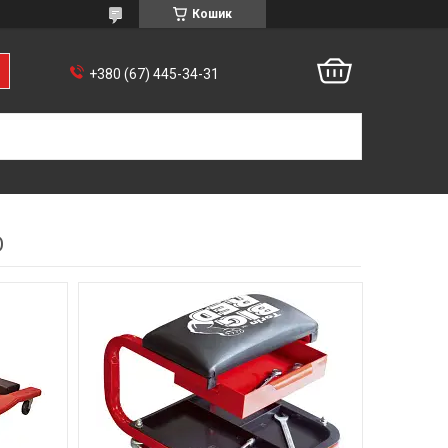
Кошик
+380 (67) 445-34-31
О
8
3