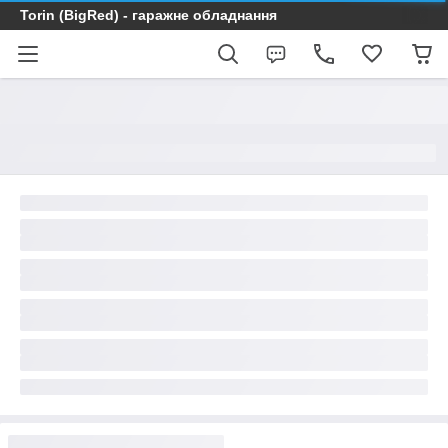
Torin (BigRed) - гаражне обладнання