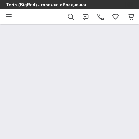
Torin (BigRed) - гаражне обладнання