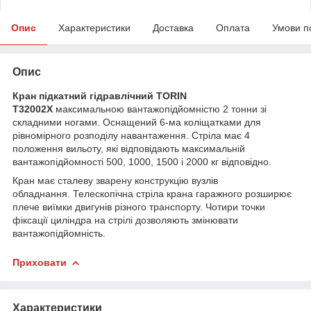
Опис
Характеристики
Доставка
Оплата
Умови п
Опис
Кран підкатний гідравлічний TORIN
T32002X
максимальною вантажопідйомністю 2 тонни зі
складними ногами. Оснащений 6-ма коліщатками для
рівномірного розподілу навантаження. Стріла має 4
положення вильоту, які відповідають максимальній
вантажопідйомності 500, 1000, 1500 і 2000 кг відповідно.
Кран має сталеву зварену конструкцію вузлів
обладнання. Телескопічна стріла крана гаражного розширює
плече виїмки двигунів різного транспорту. Чотири точки
фіксації циліндра на стрілі дозволяють змінювати
вантажопідйомність.
Приховати
Характеристики