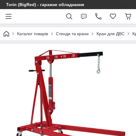
Torin (BigRed) - гаражне обладнання
Каталог товарів
Стенди та крани
Кран для ДВС
К