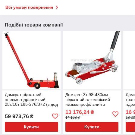
Всі умови повернення
Подібні товари компанії
Домкрат підкатний
Домкрат 3т 98-480мм
Домк
пневмо-гідравлічний
підкатний алюмінієвий
тран
25т/10т 185-276/372 (з дод
низькопрофільний з
гідр
вставками 492) мм TORIN
подвійною помпою
805
13 176,24
16 
₴
TRA25-2A
T830003XL TORIN
1
59 973,76
₴
14 168 ₴
18 23
Купити
Купити