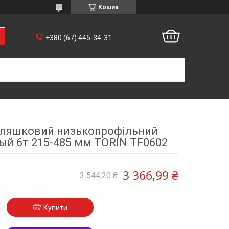
Кошик
+380 (67) 445-34-31
ляшковий низькопрофільний
й 6т 215-485 мм TORIN TF0602
3 366,99 ₴
3 544,20 ₴
Купити