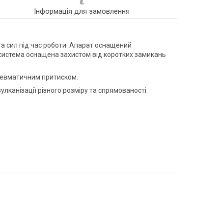
Інформація для замовлення
та сил під час роботи. Апарат оснащений
 система оснащена захистом від коротких замикань
невматичним притиском.
лканізації різного розміру та спрямованості.