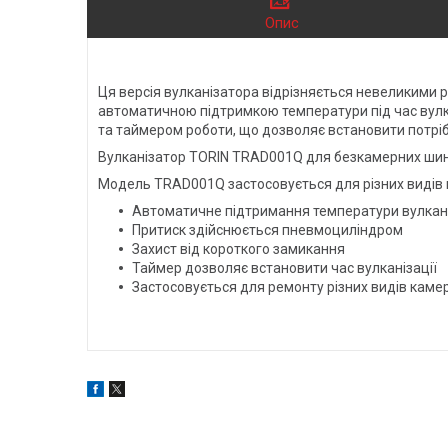
Опис
Ця версія вулканізатора відрізняється невеликими р
автоматичною підтримкою температури під час вулка
та таймером роботи, що дозволяє встановити потріб
Вулканізатор TORIN TRAD001Q для безкамерних шин
Модель TRAD001Q застосовується для різних видів ка
Автоматичне підтримання температури вулкані
Притиск здійснюється пневмоциліндром
Захист від короткого замикання
Таймер дозволяє встановити час вулканізації
Застосовується для ремонту різних видів каме