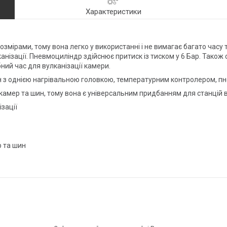
Характеристики
озмірами, тому вона легко у використанні і не вимагає багато часу 
нізації. Пневмоциліндр здійснює притиск із тиском у 6 Бар. Також
ний час для вулканізації камери.
 з однією нагрівальною головкою, температурним контролером, п
мер та шин, тому вона є універсальним придбанням для станцій ву
зації
р та шин