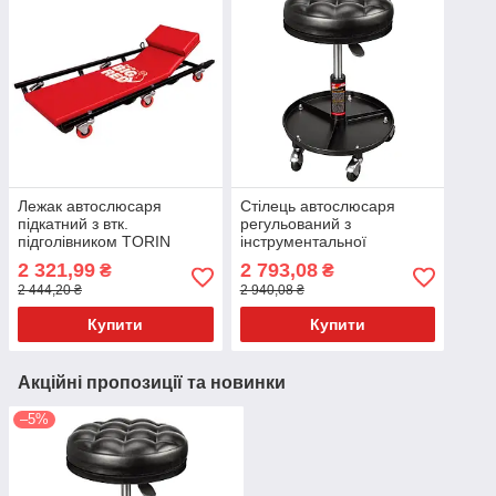
Лежак автослюсаря
Стілець автослюсаря
підкатний з втк.
регульований з
підголівником TORIN
інструментальної
TR6452
полицею TR6201A TORIN
2 321,99
2 793,08
₴
₴
2 444,20 ₴
2 940,08 ₴
Купити
Купити
Акційні пропозиції та новинки
–5%