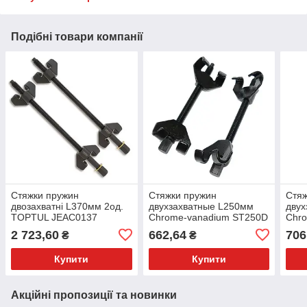
Подібні товари компанії
Стяжки пружин
Стяжки пружин
Стяж
двозахватні L370мм 2од.
двухзахватные L250мм
дву
TOPTUL JEAC0137
Chrome-vanadium ST250D
Chr
СТА
2 723,60
662,64
706
₴
₴
Купити
Купити
Акційні пропозиції та новинки