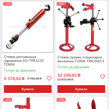
–7%
–5%
Стяжка рихтувальна
Стяжка пружин стаціонарна
гідравлічна 10т TRK1210
механічна TORIN TRK1500-3
TORIN
Готово до відправки
Готово до відправки
12 038,82
₴
5 378,52
₴
5 783,36 ₴
12 672,44 ₴
Купити
Купити
–3%
–3%