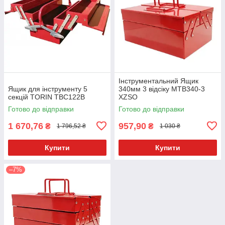
Інструментальний Ящик
Ящик для інструменту 5
340мм 3 відсіку MTB340-3
секцій TORIN TBC122B
XZSO
Готово до відправки
Готово до відправки
1 670,76
957,90
₴
₴
1 796,52 ₴
1 030 ₴
Купити
Купити
–7%