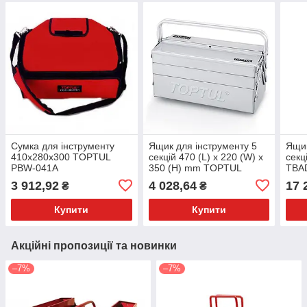
Сумка для інструменту
Ящик для інструменту 5
Ящик
410х280х300 TOPTUL
секцій 470 (L) x 220 (W) x
секц
PBW-041A
350 (H) mm TOPTUL
TBA
TBAC0501
3 912,92
4 028,64
17 
₴
₴
Купити
Купити
Акційні пропозиції та новинки
–7%
–7%