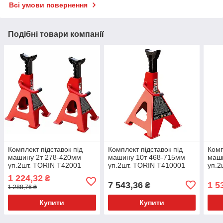
Всі умови повернення
Подібні товари компанії
Комплект підставок під
Комплект підставок під
Комп
машину 2т 278-420мм
машину 10т 468-715мм
маш
уп.2шт. TORIN T42001
уп.2шт. TORIN T410001
уп.2
1 224,32
₴
7 543,36
1 5
₴
1 288,76 ₴
Купити
Купити