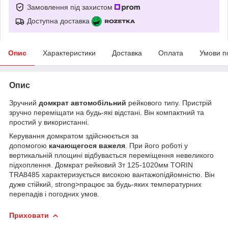
Замовлення під захистом
Доступна доставка
Опис
Характеристики
Доставка
Оплата
Умови п
Опис
Зручний
домкрат автомобільний
рейкового типу. Пристрій
зручно переміщати на будь-які відстані. Він компактний та
простий у використанні.
Керування домкратом здійснюється за
допомогою
качающегося важеля
. При його роботі у
вертикальній площині відбувається переміщення невеликого
підхоплення. Домкрат рейковий 3т 125-1020мм TORIN
TRA8485 характеризується високою вантажопідйомністю. Він
дуже стійкий, strong>працює за будь-яких температурних
перепадів і погодних умов.
Приховати