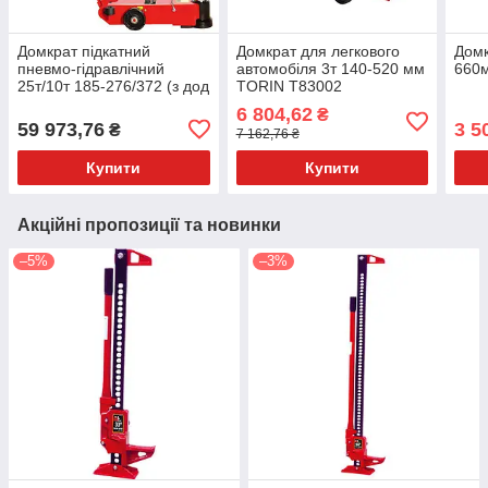
Домкрат підкатний
Домкрат для легкового
Домк
пневмо-гідравлічний
автомобіля 3т 140-520 мм
660
25т/10т 185-276/372 (з дод
TORIN T83002
вставками 492) мм TORIN
6 804,62
₴
TRA25-2A
59 973,76
3 5
₴
7 162,76 ₴
Купити
Купити
Акційні пропозиції та новинки
–5%
–3%