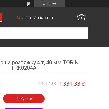
Кошик
+380 (67) 445-34-31
р на розтяжку 4 т, 40 мм TORIN
TRK0204A
1 331,33 ₴
1 401,40 ₴
Купити