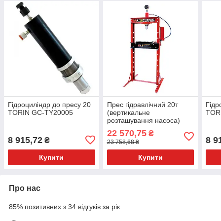
Гідроциліндр до пресу 20
Прес гідравлічний 20т
Гідр
TORIN GC-TY20005
(вертикальне
TOR
розташування насоса)
TORIN TY20001
22 570,75
₴
8 915,72
8 9
₴
23 758,68 ₴
Купити
Купити
Про нас
85% позитивних з 34 відгуків за рік