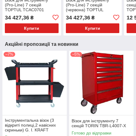
(Pro-Line) 7 секцій
(Pro-Line) 7 секцій
секц
TOPTUL TCAC0701
(червона) TOPTUL
TOP
TCAC0702
34 427,36
34 427,36
12 
₴
₴
Купити
Купити
Акційні пропозиції та новинки
–7%
–5%
Інструментальна візок (3
Візок для інструменту 7
відкриті полиці,2 навісних
секцій TORIN TBR-L4007-X
скриньки) G. I. KRAFT
Готово до відправки
GI37103