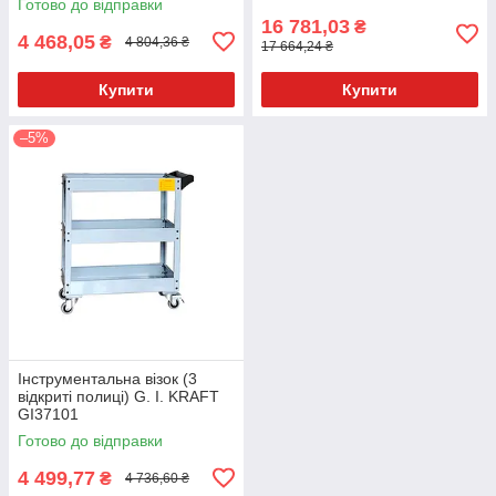
Готово до відправки
16 781,03
₴
4 468,05
₴
4 804,36 ₴
17 664,24 ₴
Купити
Купити
–5%
Інструментальна візок (3
відкриті полиці) G. I. KRAFT
GI37101
Готово до відправки
4 499,77
₴
4 736,60 ₴