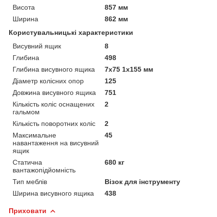
Висота
857 мм
Ширина
862 мм
Користувальницькі характеристики
Висувний ящик
8
Глибина
498
Глибина висувного ящика
7х75 1х155 мм
Діаметр колісних опор
125
Довжина висувного ящика
751
Кількість коліс оснащених
2
гальмом
Кількість поворотних коліс
2
Максимальне
45
навантаження на висувний
ящик
Статична
680 кг
вантажопідйомність
Тип меблів
Візок для інструменту
Ширина висувного ящика
438
Приховати