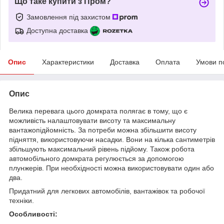
Що таке купити з Пром?
Замовлення під захистом
Доступна доставка
Опис
Характеристики
Доставка
Оплата
Умови п
Опис
Велика перевага цього домкрата полягає в тому, що є
можливість налаштовувати висоту та максимальну
вантажопідйомність. За потреби можна збільшити висоту
підняття, використовуючи насадки. Вони на кілька сантиметрів
збільшують максимальний рівень підйому. Також робота
автомобільного домкрата регулюється за допомогою
плунжерів. При необхідності можна використовувати один або
два.
Придатний для легкових автомобілів, вантажівок та робочої
техніки.
Особливості: