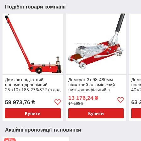
Подібні товари компанії
Домкрат підкатний
Домкрат 3т 98-480мм
Домк
пневмо-гідравлічний
підкатний алюмінієвий
пнев
25т/10т 185-276/372 (з дод
низькопрофільний з
40т/
вставками 492) мм TORIN
подвійною помпою
дод 
13 176,24
₴
TRA25-2A
T830003XL TORIN
TOR
59 973,76
63 
₴
14 168 ₴
Купити
Купити
Акційні пропозиції та новинки
–3%