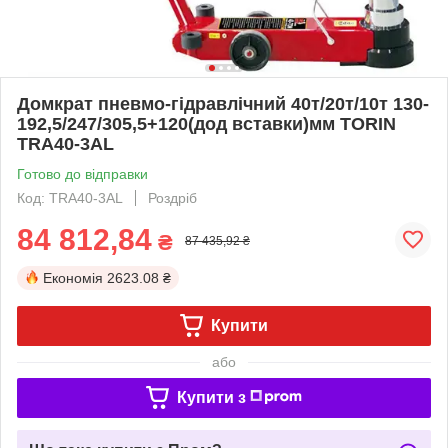
Домкрат пневмо-гідравлічний 40т/20т/10т 130-
192,5/247/305,5+120(дод вставки)мм TORIN
TRA40-3AL
Готово до відправки
Код: TRA40-3AL
Роздріб
84 812,84
₴
87 435,92 ₴
Економія
2623.08 ₴
Купити
або
Купити з