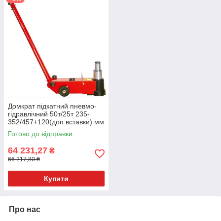
Домкрат підкатний пневмо-
гідравлічний 50т/25т 235-
352/457+120(доп вставки) мм
TORIN TRA50-2A
Готово до відправки
64 231,27
₴
66 217,80 ₴
Купити
Про нас