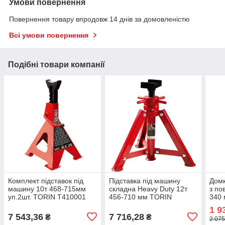
Умови повернення
Повернення товару впродовж 14 днів за домовленістю
Всі умови повернення
Подібні товари компанії
Комплект підставок під
Підставка під машину
Домк
машину 10т 468-715мм
складна Heavy Duty 12т
з по
уп.2шт. TORIN T410001
456-710 мм TORIN
340
TRF3201
1 9
7 543,36
7 716,28
₴
₴
2 075