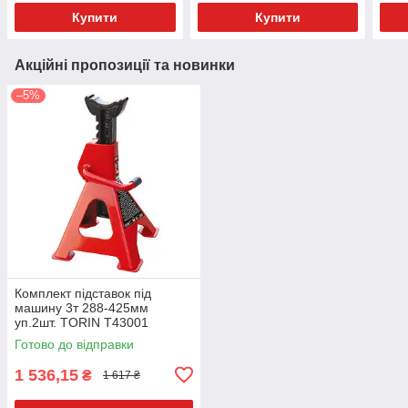
Купити
Купити
Акційні пропозиції та новинки
–5%
Комплект підставок під
машину 3т 288-425мм
уп.2шт. TORIN T43001
Готово до відправки
1 536,15
₴
1 617 ₴