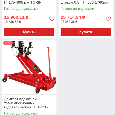
H=175–805 мм TORIN
штоком 0,5 т Н=830-1760mm
TRTL0702-1
TORIN TEL05005
Готово до відправки
Готово до відправки
16 960,11
25 714,94
₴
₴
18 236,68 ₴
27 068,36 ₴
Купити
Купити
–5%
Домкрат подкатной
трансмиссионный
гидравлический 1т Н=210-
780mm TORIN TE10001
Готово до відправки