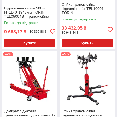
Стійка трансмісійна
Гідравлічна стійка 500кг
гідравлічна 1т TEL10001
Н=1140-1945мм TORIN
TORIN
TEL05004S - трансмісійна
Готово до відправки
Готово до відправки
33 432,05
₴
9 668,17
₴
10 395,88 ₴
35 948,44 ₴
Купити
Купити
–7%
–5%
Домкрат підкатний
Стійка трансмісійна
трансмісійний гідравлічний 1т
гідравлічна з подвійним