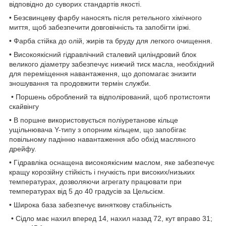
​​відповідно до суворих стандартів якості.
• Безсвинцеву фарбу наносять після ретельного хімічного
миття, щоб забезпечити довговічність та запобігти іржі.
• Фарба стійка до олій, жирів та бруду для легкого очищення.
• Високоякісний гідравлічний сталевий циліндровий блок
великого діаметру забезпечує нижчий тиск масла, необхідний
для переміщення навантаження, що допомагає знизити
зношування та продовжити термін служби.
• Поршень оброблений та відполірований, щоб протистояти
скайвінгу
• В поршне використовується поліуретанове кільце
ущільнювача Y-типу з опорним кільцем, що запобігає
повільному падінню навантаження або обхід масляного
дрейфу.
• Гідравліка оснащена високоякісним маслом, яке забезпечує
кращу корозійну стійкість і гнучкість при високих/низьких
температурах, дозволяючи агрегату працювати при
температурах від 5 до 40 градусів за Цельсієм.
• Широка база забезпечує виняткову стабільність
• Сідло має нахил вперед 14, нахил назад 72, кут вправо 31;