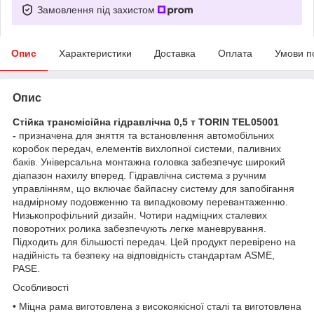
Замовлення під захистом
Опис
Характеристики
Доставка
Оплата
Умови п
Опис
Стійка трансмісійна гідравлічна 0,5 т TORIN TEL05001
-
призначена для зняття та встановлення автомобільних
коробок передач, елементів вихлопної системи, паливних
баків. Універсальна монтажна головка забезпечує широкий
діапазон нахилу вперед. Гідравлічна система з ручним
управлінням, що включає байпасну систему для запобігання
надмірному подовженню та випадковому перевантаженню.
Низькопрофільний дизайн. Чотири надміцних сталевих
поворотних ролика забезпечують легке маневрування.
Підходить для більшості передач. Цей продукт перевірено на
надійність та безпеку на відповідність стандартам ASME,
PASE.
Особливості
• Міцна рама виготовлена ​​з високоякісної сталі та виготовлена