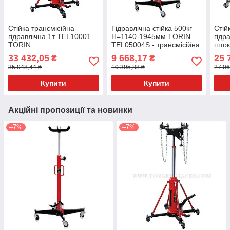
Стійка трансмісійна
Гідравлічна стійка 500кг
Стій
гідравлічна 1т TEL10001
Н=1140-1945мм TORIN
гідр
TORIN
TEL05004S - трансмісійна
шток
176
33 432,05
9 668,17
25 
₴
₴
35 948,44 ₴
10 395,88 ₴
27 06
Купити
Купити
Акційні пропозиції та новинки
–7%
–7%