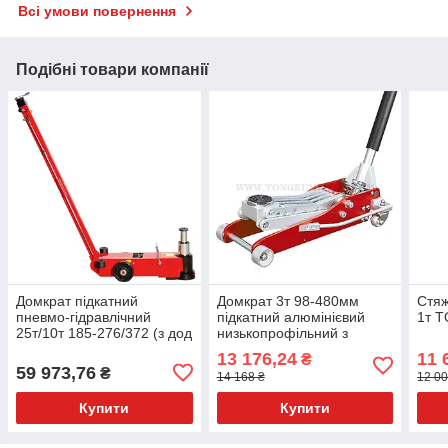
Всі умови повернення
Подібні товари компанії
Домкрат підкатний
Домкрат 3т 98-480мм
Стяж
пневмо-гідравлічний
підкатний алюмінієвий
1т 
25т/10т 185-276/372 (з дод
низькопрофільний з
вставками 492) мм TORIN
подвійною помпою
13 176,24
11 
₴
TRA25-2A
T830003XL TORIN
59 973,76
₴
14 168 ₴
12 00
Купити
Купити