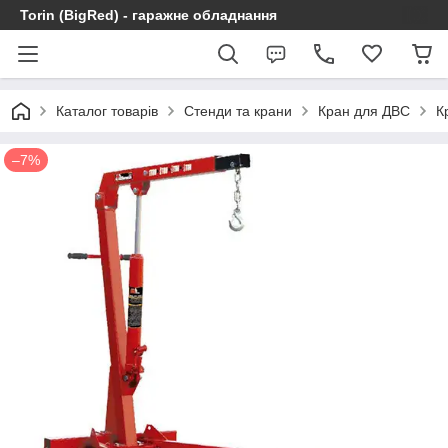
Torin (BigRed) - гаражне обладнання
Каталог товарів
Стенди та крани
Кран для ДВС
К
–7%