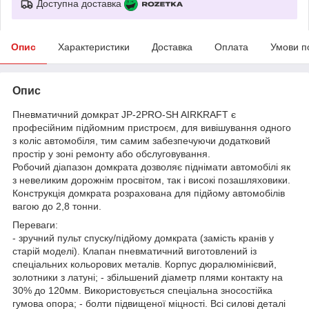
Доступна доставка
Опис
Характеристики
Доставка
Оплата
Умови п
Опис
Пневматичний домкрат JP-2PRO-SH AIRKRAFT є
професійним підйомним пристроєм, для вивішування одного
з коліс автомобіля, тим самим забезпечуючи додатковий
простір у зоні ремонту або обслуговування.
Робочий діапазон домкрата дозволяє піднімати автомобілі як
з невеликим дорожнім просвітом, так і високі позашляховики.
Конструкція домкрата розрахована для підйому автомобілів
вагою до 2,8 тонни.
Переваги:
- зручний пульт спуску/підйому домкрата (замість кранів у
старій моделі). Клапан пневматичний виготовлений із
спеціальних кольорових металів. Корпус дюралюмінієвий,
золотники з латуні; - збільшений діаметр плями контакту на
30% до 120мм. Використовується спеціальна зносостійка
гумова опора; - болти підвищеної міцності. Всі силові деталі