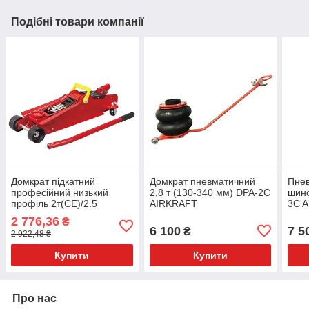
Подібні товари компанії
Домкрат підкатний
Домкрат пневматичний
Пне
професійний низький
2,8 т (130-340 мм) DPA-2C
шино
профіль 2т(CE)/2.5
AIRKRAFT
3C 
т(ASME) з поворотною
2 776,36
₴
ручкою 89-359 мм
6 100
7 5
₴
2 922,48 ₴
T825051
Купити
Купити
Про нас