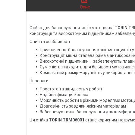
Опис
Стійка для балансування коліс мотоцикла
TORIN TR
конструкції та високоточним підшипникам забезпечу
Опис та особливості
Призначення: балансування коліс мотоциклів у
Конструкція: міцна сталева рама з антикорозі
Високоточні підшипники – забезпечують плавне
Сумісність: підходить для більшості мотоциклет
Компактний розмір – зручність у використанні 
Переваги
Простота та швидкість у роботі
Надійна фіксація колеса
Можливість роботи з різними моделями мотоц
Довговічність завдяки якісним матеріалам
Забезпечує точне балансування для комфортної
Ця стійка
TORIN TRM06001
стане корисним інструмен