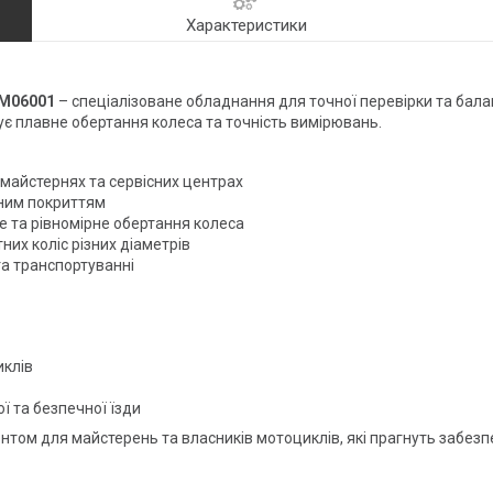
Характеристики
M06001
– спеціалізоване обладнання для точної перевірки та бала
є плавне обертання колеса та точність вимірювань.
 майстернях та сервісних центрах
йним покриттям
 та рівномірне обертання колеса
них коліс різних діаметрів
та транспортуванні
иклів
 та безпечної їзди
том для майстерень та власників мотоциклів, які прагнуть забезпеч