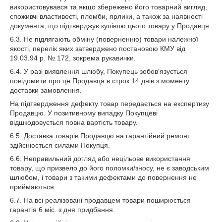
використовувався та якщо збережено його товарний вигляд,
споживчі властивості, пломби, ярлики, а також за наявності
документа, що підтверджує купівлю цього товару у Продавця.
6.3. Не підлягають обміну (поверненню) товари належної
якості, перелік яких затверджено постановою КМУ від
19.03.94 р. № 172, зокрема рукавички.
6.4. У разі виявлення шлюбу, Покупець зобов'язується
повідомити про це Продавця в строк 14 днів з моменту
доставки замовлення.
На підтвердження дефекту товар передається на експертизу
Продавцю. У позитивному випадку Покупцеві
відшкодовується повна вартість товару.
6.5. Доставка товарів Продавцю на гарантійний ремонт
здійснюється силами Покупця.
6.6. Неправильний догляд або нецільове використання
товару, що призвело до його поломки/зносу, не є заводським
шлюбом, і товари з такими дефектами до повернення не
приймаються.
6.7. На всі реалізовані продавцем товари поширюється
гарантія 6 міс. з дня придбання.