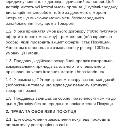
юридичну чинність як договір, підписаний на папері. Цей
договір містить усі істотні умови організації купівлі-продажу
дистанційним способом, тобто за допомогою мережі
інтернет, що виключає можливість безпосереднього
ознайомлення Покупцем з Товаром
1.2. У разі прийняття умов цього договору (тобто публічної
оферти інтернет-магазину), громадянин (або юридична
особа), який проводить акцепт оферти, стає Покупцем.
Акцептом є факт оплати замовлення у розмірі 100% на
умовах цієї угоди.
1.3. Продавець здійснює роздрібний продаж контрольно-
вимірювальних приладів загального та спеціального
призначення через інтернет-магазин https://torin.ua/
1.4. У рамках цієї Угоди зразком товару визнається дизайн
(зображення товару, що відповідає певному артикулу)
товарної позиції.
1.5. Продавець залишає за собою право вносити зміни до
цього Договіру без попереднього повідомлення Покупця.
2. ПРАВА ТА ОБОВ'ЯЗКИ ПОКУПЦЯ
2.1. Для оформлення замовлення покупець проходить
автоматичну реєстрацію на сайті.