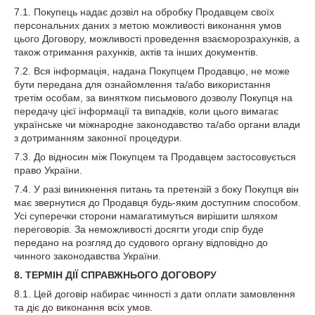
7.1. Покупець надає дозвіл на обробку Продавцем своїх
персональних даних з метою можливості виконання умов
цього Договору, можливості проведення взаєморозрахунків, а
також отримання рахунків, актів та інших документів.
7.2. Вся інформація, надана Покупцем Продавцю, не може
бути передана для ознайомлення та/або використання
третім особам, за винятком письмового дозволу Покупця на
передачу цієї інформації та випадків, коли цього вимагає
українське чи міжнародне законодавство та/або органи влади
з дотриманням законної процедури.
7.3. До відносин між Покупцем та Продавцем застосовується
право України.
7.4. У разі виникнення питань та претензій з боку Покупця він
має звернутися до Продавця будь-яким доступним способом.
Усі суперечки сторони намагатимуться вирішити шляхом
переговорів. За неможливості досягти угоди спір буде
передано на розгляд до судового органу відповідно до
чинного законодавства України.
8. ТЕРМІН ДІЇ СПРАВЖНЬОГО ДОГОВОРУ
8.1. Цей договір набирає чинності з дати оплати замовлення
та діє до виконання всіх умов.