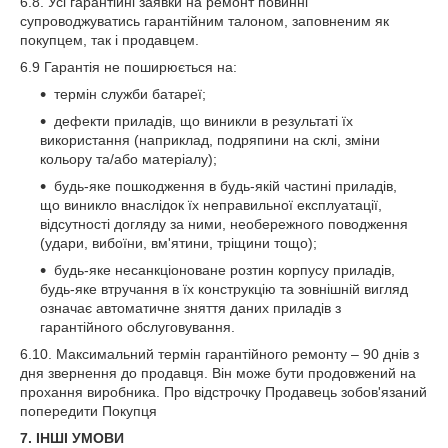
6.8. Усі гарантійні заявки на ремонт повинні
супроводжуватись гарантійним талоном, заповненим як
покупцем, так і продавцем.
6.9 Гарантія не поширюється на:
термін служби батареї;
дефекти приладів, що виникли в результаті їх
використання (наприклад, подряпини на склі, зміни
кольору та/або матеріалу);
будь-яке пошкодження в будь-якій частині приладів,
що виникло внаслідок їх неправильної експлуатації,
відсутності догляду за ними, необережного поводження
(удари, вибоїни, вм'ятини, тріщини тощо);
будь-яке несанкціоноване розтин корпусу приладів,
будь-яке втручання в їх конструкцію та зовнішній вигляд
означає автоматичне зняття даних приладів з
гарантійного обслуговування.
6.10. Максимальний термін гарантійного ремонту – 90 днів з
дня звернення до продавця. Він може бути продовжений на
прохання виробника. Про відстрочку Продавець зобов'язаний
попередити Покупця
7. ІНШІ УМОВИ